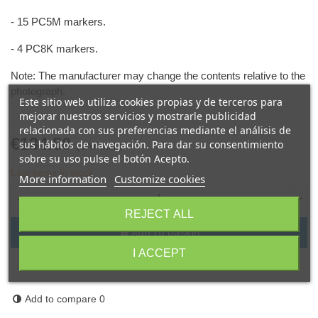
- 15 PC5M markers.
- 4 PC8K markers.
Note: The manufacturer may change the contents relative to the
photograph.
Este sitio web utiliza cookies propias y de terceros para
mejorar nuestros servicios y mostrarle publicidad
relacionada con sus preferencias mediante el análisis de
€134.50
sus hábitos de navegación. Para dar su consentimiento
(VAT incl.)
sobre su uso pulse el botón Acepto.
Last items in stock
More information
Customize cookies
-
+
REJECT ALL
Add to basket
I ACCEPT
Share
QR code
Add to compare
0