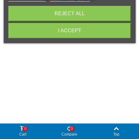
© Copyright 2024 BellesArtsFerran.com
REJECT ALL
I ACCEPT
0
0
Cart
Compare
Top