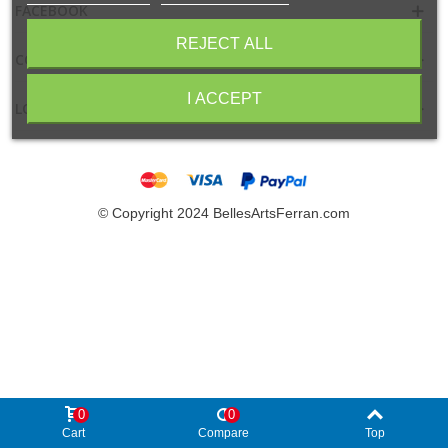
FACEBOOK
REJECT ALL
CONTACTO
I ACCEPT
LOCALIZACIÓN
© Copyright 2024 BellesArtsFerran.com
0
0
Cart
Compare
Top