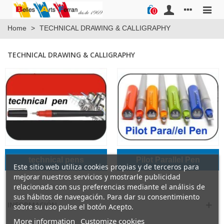
0
Home
>
TECHNICAL DRAWING & CALLIGRAPHY
TECHNICAL DRAWING & CALLIGRAPHY
technical pens
Pilot Parallel Pen
Este sitio web utiliza cookies propias y de terceros para
mejorar nuestros servicios y mostrarle publicidad
relacionada con sus preferencias mediante el análisis de
sus hábitos de navegación. Para dar su consentimiento
INFORMACIÓN
sobre su uso pulse el botón Acepto.
More information
Customize cookies