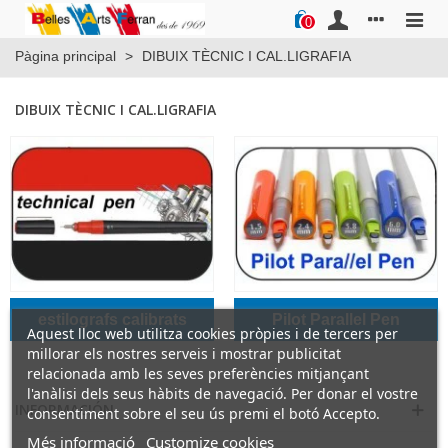
0
Pàgina principal
>
DIBUIX TÈCNIC I CAL.LIGRAFIA
DIBUIX TÈCNIC I CAL.LIGRAFIA
estilografs calibrats
Pilot Parallel Pen
Aquest lloc web utilitza cookies pròpies i de tercers per
millorar els nostres serveis i mostrar publicitat
relacionada amb les seves preferències mitjançant
l'anàlisi dels seus hàbits de navegació. Per donar el vostre
INFORMACIÓN
consentiment sobre el seu ús premi el botó Accepto.
Més informació
Customize cookies