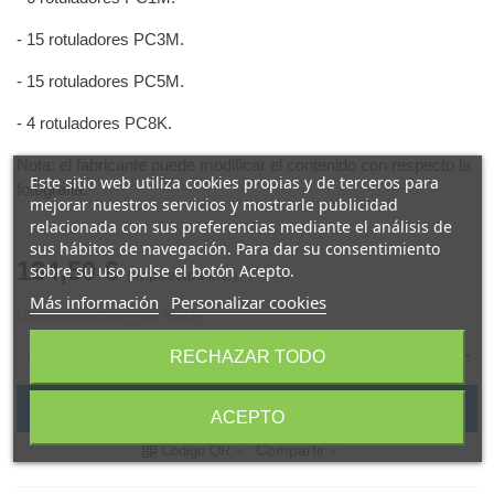
- 15 rotuladores PC3M.
- 15 rotuladores PC5M.
- 4 rotuladores PC8K.
Nota: el fabricante puede modificar el contenido con respecto la
Este sitio web utiliza cookies propias y de terceros para
fotografia.
mejorar nuestros servicios y mostrarle publicidad
relacionada con sus preferencias mediante el análisis de
sus hábitos de navegación. Para dar su consentimiento
134,50 €
sobre su uso pulse el botón Acepto.
(impuestos inc.)
Más información
Personalizar cookies
Últimas unidades en stock
-
+
RECHAZAR TODO
Añadir al carrito
ACEPTO
Compartir
Código QR