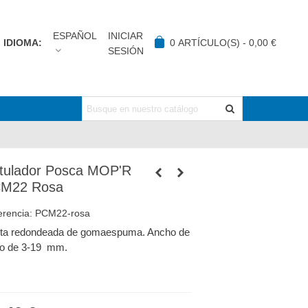
ESPAÑOL
INICIAR
IDIOMA:
0
ARTÍCULO(S)
-
0,00 €
SESIÓN
tulador Posca MOP'R
M22 Rosa
erencia:
PCM22-rosa
ta redondeada de gomaespuma. Ancho de
zo de 3-19 mm.