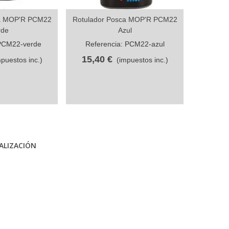
ca MOP'R PCM22
Rotulador Posca MOP'R PCM22
Rotulad
partir
Compartir
rde
Azul
 PCM22-verde
Referencia: PCM22-azul
Refere
15,40 €
15,4
mpuestos inc.)
(impuestos inc.)
ALIZACIÓN