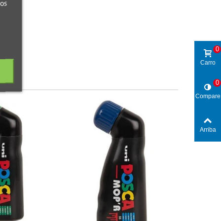
ros
0
Carro
0
Compare
Arriba