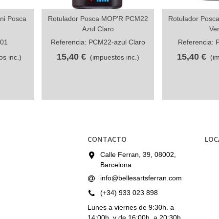
ni Posca
Rotulador Posca MOP'R PCM22
Rotulador Pos
Compartir
Com
Azul Claro
Ve
-01
Referencia: PCM22-azul Claro
Referencia:
15,40 €
15,40 €
s inc.)
(impuestos inc.)
(i
CONTACTO
LOC
Calle Ferran, 39, 08002,
Barcelona
info@bellesartsferran.com
(+34) 933 023 898
Lunes a viernes de 9:30h. a
14:00h. y de 16:00h. a 20:30h