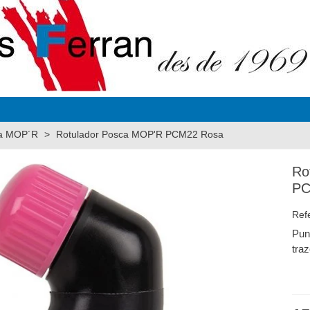
ca MOP´R
>
Rotulador Posca MOP'R PCM22 Rosa
Ro
PC
Ref
Pun
tra