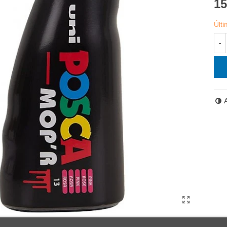
15
Últ
-