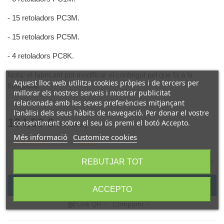
- 15 retoladors PC3M.
- 15 retoladors PC5M.
- 4 retoladors PC8K.
Nota: el fabricant pot modificar el contingut pel que fa a la
Aquest lloc web utilitza cookies pròpies i de tercers per
fotografia.
millorar els nostres serveis i mostrar publicitat
relacionada amb les seves preferències mitjançant
l'anàlisi dels seus hàbits de navegació. Per donar el vostre
134,50 €
consentiment sobre el seu ús premi el botó Accepto.
(IVA incl.)
Més informació
Customize cookies
Darreres unitats en inventari
-
+
REBUTJAR TOT
Afegir a la cistella
ACCEPTO
Compartir
Codi QR