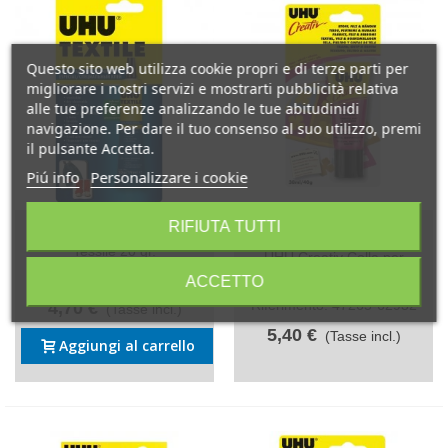
Questo sito web utilizza cookie propri e di terze parti per
migliorare i nostri servizi e mostrarti pubblicità relativa
alle tue preferenze analizzando le tue abitudinidi
navigazione. Per dare il tuo consenso al suo utilizzo, premi
il pulsante Accetta.
Piú info
Personalizzare i cookie
RIFIUTA TUTTI
UHU Textile Colla Speciale
Non disponibileSold out
Tessile 20 gr.
UHU Creativ Colla per
Riferimento: 40300-63172
Tessuto e Feltro 40 gr.
ACCETTO
Riferimento: 47265-62932
4,70 €
(Tasse incl.)
5,40 €
(Tasse incl.)
Aggiungi al carrello