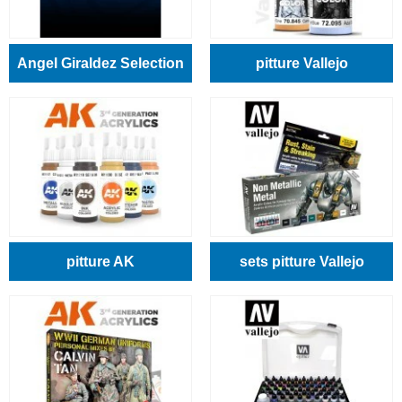
Angel Giraldez Selection
pitture Vallejo
pitture AK
sets pitture Vallejo