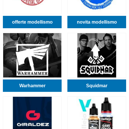
offerte modellismo
novita modellismo
Warhammer
Squidmar