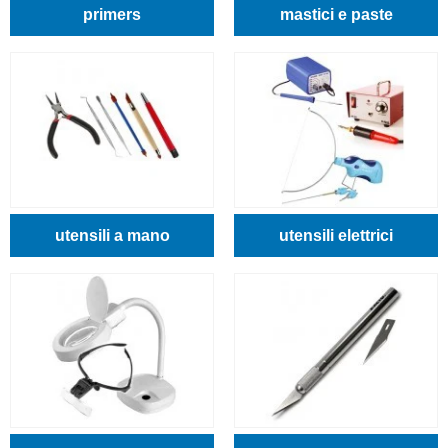
primers
mastici e paste
utensili a mano
utensili elettrici