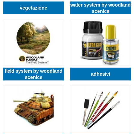
water system by woodland
vegetazione
scenics
field system by woodland
adhesivi
scenics