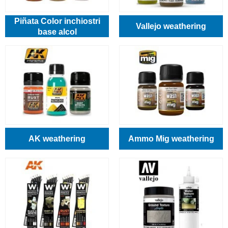
Piñata Color inchiostri
Vallejo weathering
base alcol
AK weathering
Ammo Mig weathering