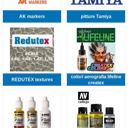
AK markers
pitture Tamiya
colori aerografia lifeline
REDUTEX textures
createx