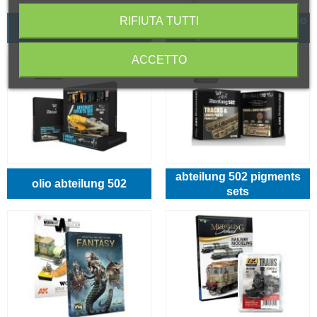
Oilbrusher Ammo Mig olio
RIFIUTA TUTTI
AK pigments ABTP
per modellismo
ACCETTO
abteilung 502 pigments
olio abteilung 502
sets