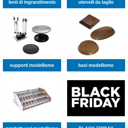
lenti di ingrandimento
utensili da taglio
supporti modellismo
basi modellismo