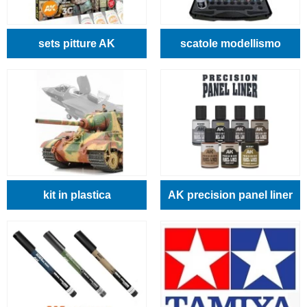
sets pitture AK
scatole modellismo
kit in plastica
AK precision panel liner