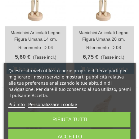
Manichini Articolati Legno
Manichini Articolati Legno
Figura Umana 14 cm.
Figura Umana 20 cm.
Riferimento: D-04
Riferimento: D-08
5,60 €
6,75 €
(Tasse incl.)
(Tasse incl.)
Aggiungi al carrello
Aggiungi al carrello
Questo sito web utilizza cookie propri e di terze parti per
migliorare i nostri servizi e mostrarti pubblicità relativa
alle tue preferenze analizzando le tue abitudinidi
navigazione. Per dare il tuo consenso al suo utilizzo, premi
il pulsante Accetta.
Piú info
Personalizzare i cookie
RIFIUTA TUTTI
ACCETTO