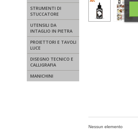
STRUMENTI DI
STUCCATORE
UTENSILI DA
INTAGLIO IN PIETRA
PROIETTORI E TAVOLI
LUCE
DISEGNO TECNICO E
CALLIGRAFIA
MANICHINI
Nessun elemento