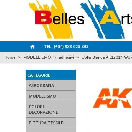
TEL. (+34) 933 023 898
Home
>
MODELLISMO
>
adhesivi
>
Colla Bianca AK12014 Wolv
CATEGORIE
AEROGRAFIA
MODELLISMO
COLORI
DECORAZIONE
PITTURA TESSILE