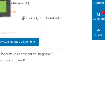
80 €
(Tasse incl.)
Carrello
 disponibile
0
Condividi
Codice QR
Compare
In alto
vvisami quando disponibile
Accetto le condizioni del negozio
*
Add to compare
0