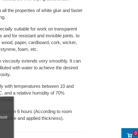
 all the properties of white glue and faster
ng.
cially suitable for work on transparent
s and for resistant and invisible joints. to
e wood, paper, cardboard, cork, wicker,
ystyrene, foam, etc.
h viscosity extends very smoothly. It can
iluted with water to achieve the desired
osity.
ly with temperatures between 10 and
C. and a relative humidity of 70%
ximum.
al cure in 6 hours (According to room
 suo
perature and applied thickness).
0