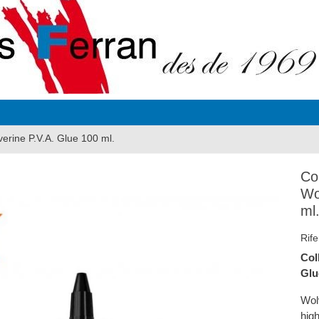
erine P.V.A. Glue 100 ml.
Co
Wo
ml
Rife
Col
Glu
Wolv
high