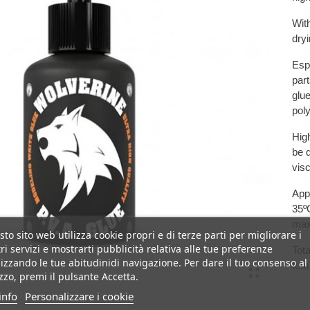
With
dryi
Espe
part
glu
pol
Hig
be d
visc
App
35º
ma
to sito web utilizza cookie propri e di terze parti per migliorare i
ri servizi e mostrarti pubblicità relativa alle tue preferenze
Tot
izzando le tue abitudinidi navigazione. Per dare il tuo consenso al
tem
izzo, premi il pulsante Accetta.
info
Personalizzare i cookie