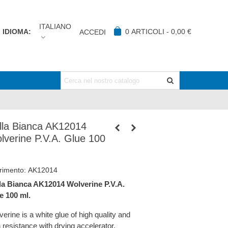
ITALIANO
IDIOMA:
0
ARTICOLI
-
0,00 €
ACCEDI
lla Bianca AK12014
lverine P.V.A. Glue 100
.
rimento:
AK12014
la Bianca AK12014 Wolverine P.V.A.
e 100 ml.
erine is a white glue of high quality and
 resistance with drying accelerator.