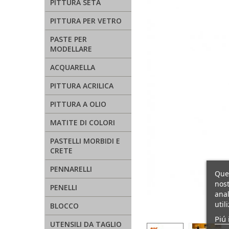
PITTURA SETA
PITTURA PER VETRO
PASTE PER
MODELLARE
ACQUARELLA
PITTURA ACRILICA
PITTURA A OLIO
MATITE DI COLORI
PASTELLI MORBIDI E
CRETE
PENNARELLI
Ques
nost
PENELLI
anal
util
BLOCCO
Piú 
UTENSILI DA TAGLIO