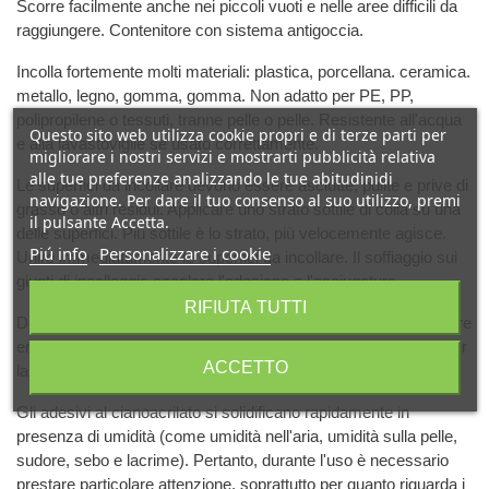
Scorre facilmente anche nei piccoli vuoti e nelle aree difficili da
raggiungere. Contenitore con sistema antigoccia.
Incolla fortemente molti materiali: plastica, porcellana. ceramica.
metallo, legno, gomma, gomma. Non adatto per PE, PP,
polipropilene o tessuti, tranne pelle o pelle. Resistente all'acqua
Questo sito web utilizza cookie propri e di terze parti per
e alla lavastoviglie se usato correttamente.
migliorare i nostri servizi e mostrarti pubblicità relativa
alle tue preferenze analizzando le tue abitudinidi
Le superfici da incollare devono essere asciutte, pulite e prive di
navigazione. Per dare il tuo consenso al suo utilizzo, premi
grasso o altri residui. Applicare uno strato sottile di colla su una
il pulsante Accetta.
delle superfici. Più sottile è lo strato, più velocemente agisce.
Piú info
Personalizzare i cookie
Unire immediatamente le superfici da incollare. Il soffiaggio sui
giunti di incollaggio accelera l'adesione e l'asciugatura.
RIFIUTA TUTTI
Dopo l'uso, pulire il contenitore con un panno asciutto e chiudere
ermeticamente, conservandolo in un luogo fresco e asciutto per
ACCETTO
la massima durata.
Gli adesivi al cianoacrilato si solidificano rapidamente in
presenza di umidità (come umidità nell'aria, umidità sulla pelle,
sudore, sebo e lacrime). Pertanto, durante l'uso è necessario
prestare particolare attenzione, soprattutto per quanto riguarda i