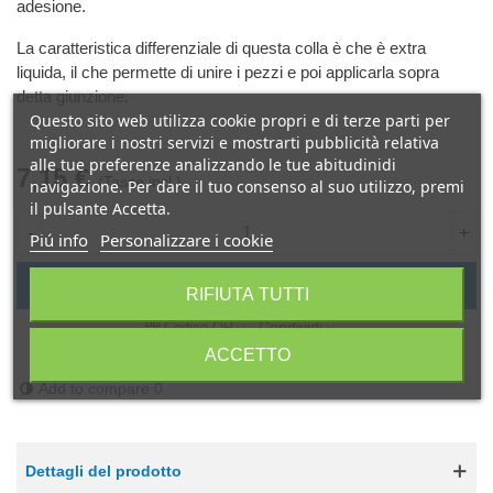
adesione.
La caratteristica differenziale di questa colla è che è extra
liquida, il che permette di unire i pezzi e poi applicarla sopra
detta giunzione.
Questo sito web utilizza cookie propri e di terze parti per
migliorare i nostri servizi e mostrarti pubblicità relativa
alle tue preferenze analizzando le tue abitudinidi
7,15 €
(Tasse incl.)
navigazione. Per dare il tuo consenso al suo utilizzo, premi
il pulsante Accetta.
-
+
Piú info
Personalizzare i cookie
Aggiungi al carrello
RIFIUTA TUTTI
Condividi
Codice QR
ACCETTO
Add to compare
0
Dettagli del prodotto