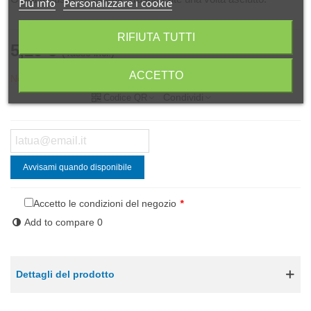
Piú info
Personalizzare i cookie
RIFIUTA TUTTI
5,20 €
(Tasse incl.)
ACCETTO
Non disponibile
Condividi
Codice QR
Avvisami quando disponibile
Accetto le condizioni del negozio
*
Add to compare
0
Dettagli del prodotto