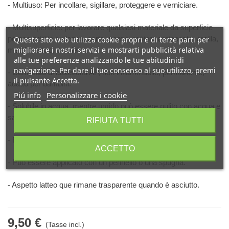
- Multiuso: Per incollare, sigillare, proteggere e verniciare.
- Multisuperficie: per lavorare qualsiasi materiale da superficie
porosa adatto su legno, carta, panno, resina, cartapesta, argilla,
Questo sito web utilizza cookie propri e di terze parti per
migliorare i nostri servizi e mostrarti pubblicità relativa
metallo, vetro, candele ...)
alle tue preferenze analizzando le tue abitudinidi
navigazione. Per dare il tuo consenso al suo utilizzo, premi
- Certificato di atossicità AP, non infiammabile, permanente,
il pulsante Accetta.
adatto per bambini.
Piú info
Personalizzare i cookie
- Solubile in acqua, mentre umido può essere pulito con acqua e
sapone.
RIFIUTA TUTTI
- Rapida essiccazione, circa 10 minuti.
ACCETTO
- Può essere applicato con un pennello o una spugna.
- Aspetto latteo que rimane trasparente quando è asciutto.
9,50 €
(Tasse incl.)