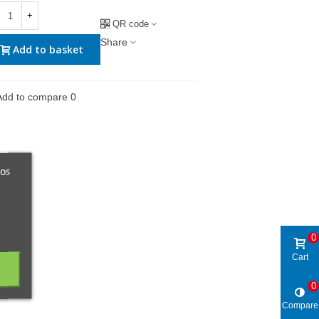
+
QR code
Share
Add to basket
Add to compare
0
ros
0
Cart
0
Compare