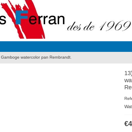
8 Gamboge watercolor pan Rembrandt.
13
wa
Re
Ref
Wat
€4