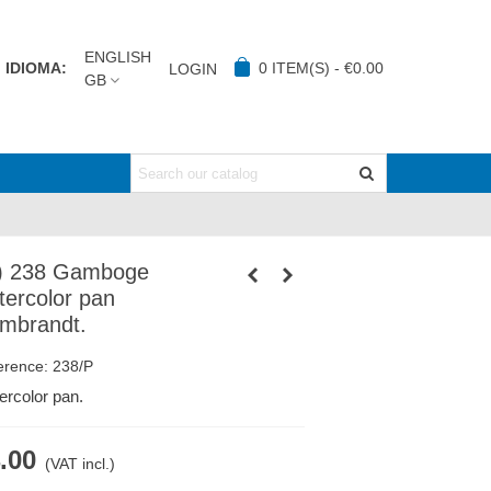
ENGLISH
IDIOMA:
0
ITEM(S)
-
€0.00
LOGIN
GB
) 238 Gamboge
tercolor pan
mbrandt.
erence:
238/P
ercolor pan.
.00
(VAT incl.)