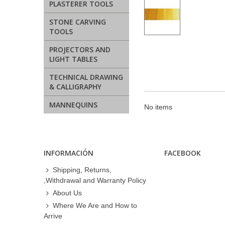
PLASTERER TOOLS
STONE CARVING
TOOLS
PROJECTORS AND
LIGHT TABLES
TECHNICAL DRAWING
& CALLIGRAPHY
MANNEQUINS
No items
INFORMACIÓN
FACEBOOK
Shipping, Returns,
,Withdrawal and Warranty Policy
About Us
Where We Are and How to
Arrive