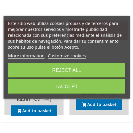
Este sitio web utiliza cookies propias y de terceros para
mejorar nuestros servicios y mostrarle publicidad
relacionada con sus preferencias mediante el análisis de
sus hábitos de navegación. Para dar su consentimiento
sobre su uso pulse el botón Acepto.
More information
Customize cookies
REJECT ALL
25) 321 Permanent madder
26) 331 Madder lake deep
light watercolor pan
watercolor pan Rembrandt.
Rembrandt.
Reference: 331/P
I ACCEPT
Reference: 321/P
€4.00
(VAT incl.)
€4.00
(VAT incl.)
Add to basket
Add to basket