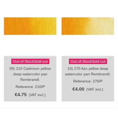
Out-of-StockSold out
Out-of-StockSold out
09) 210 Cadmium yellow
10) 270 Azo yellow deep
deep watercolor pan
watercolor pan Rembrandt.
Rembrandt.
Reference: 270/P
Reference: 210/P
€4.00
(VAT incl.)
€4.75
(VAT incl.)