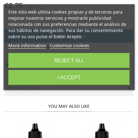
€2.75
(VAT incl.)
Este sitio web utiliza cookies propias y de terceros para
mejorar nuestros servicios y mostrarle publicidad
-
+
relacionada con sus preferencias mediante el análisis de
sus hábitos de navegación. Para dar su consentimiento
Add to basket
sobre su uso pulse el botón Acepto.
More information
Customize cookies
Share
QR code
REJECT ALL
Add to compare
0
I ACCEPT
Product Details
YOU MAY ALSO LIKE