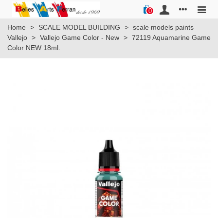
0
Home
>
SCALE MODEL BUILDING
>
scale models paints
Vallejo
>
Vallejo Game Color - New
>
72119 Aquamarine Game
Color NEW 18ml.