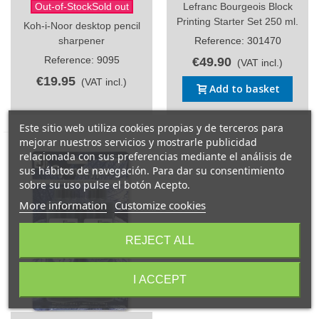
Out-of-StockSold out
Lefranc Bourgeois Block
Printing Starter Set 250 ml.
Koh-i-Noor desktop pencil
sharpener
Reference: 301470
Reference: 9095
€49.90
(VAT incl.)
€19.95
(VAT incl.)
Add to basket
Este sitio web utiliza cookies propias y de terceros para
mejorar nuestros servicios y mostrarle publicidad
relacionada con sus preferencias mediante el análisis de
sus hábitos de navegación. Para dar su consentimiento
sobre su uso pulse el botón Acepto.
More information
Customize cookies
REJECT ALL
I ACCEPT