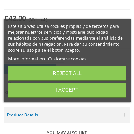
€42.00
(VAT incl.)
Este sitio web utiliza cookies propias y de terceros para
Out-of-Stock
mejorar nuestros servicios y mostrarle publicidad
relacionada con sus preferencias mediante el análisis de
Share
QR code
sus hábitos de navegación. Para dar su consentimiento
sobre su uso pulse el botón Acepto.
More information
Customize cookies
Notify me when available
REJECT ALL
I accept shop conditions
*
I ACCEPT
Add to compare
0
Product Details
YOU MAY ALSO LIKE