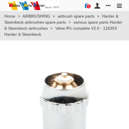
0
Home
>
AIRBRUSHING
>
airbrush spare parts
>
Harder &
Steenbeck airbrushes spare parts
>
various spare parts Harder
& Steenbeck airbrushes
>
Valve fPc complete V2.0 - 126353
Harder & Steenbeck