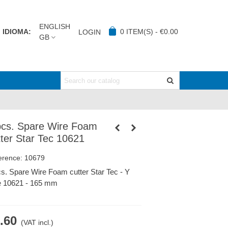
ENGLISH
IDIOMA:
0
ITEM(S)
-
€0.00
LOGIN
GB
pcs. Spare Wire Foam
tter Star Tec 10621
erence:
10679
cs. Spare Wire Foam cutter Star Tec - Y
e 10621 - 165 mm
.60
(VAT incl.)