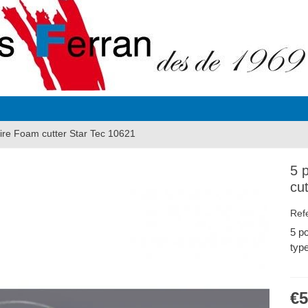
ire Foam cutter Star Tec 10621
5 
cu
Ref
5 p
typ
€5