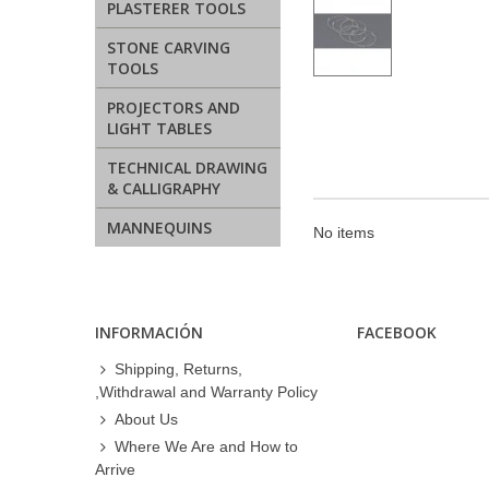
PLASTERER TOOLS
STONE CARVING
TOOLS
PROJECTORS AND
LIGHT TABLES
TECHNICAL DRAWING
& CALLIGRAPHY
MANNEQUINS
No items
INFORMACIÓN
FACEBOOK
Shipping, Returns,
,Withdrawal and Warranty Policy
About Us
Where We Are and How to
Arrive