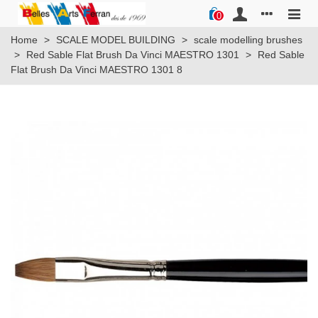
0
Home
>
SCALE MODEL BUILDING
>
scale modelling brushes
>
Red Sable Flat Brush Da Vinci MAESTRO 1301
>
Red Sable
Flat Brush Da Vinci MAESTRO 1301 8