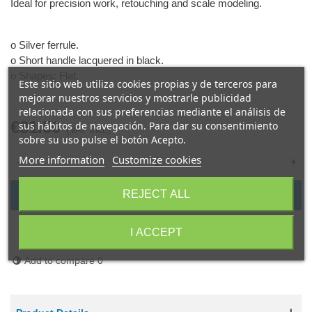
Ideal for precision work, retouching and scale modeling.
o Silver ferrule.
o Short handle lacquered in black.
o Shapes: Flat.
Este sitio web utiliza cookies propias y de terceros para
mejorar nuestros servicios y mostrarle publicidad
relacionada con sus preferencias mediante el análisis de
€31.50
sus hábitos de navegación. Para dar su consentimiento
(VAT incl.)
sobre su uso pulse el botón Acepto.
More information
Customize cookies
-
+
REJECT ALL
Add to basket
Share
QR code
I ACCEPT
Add to compare
0