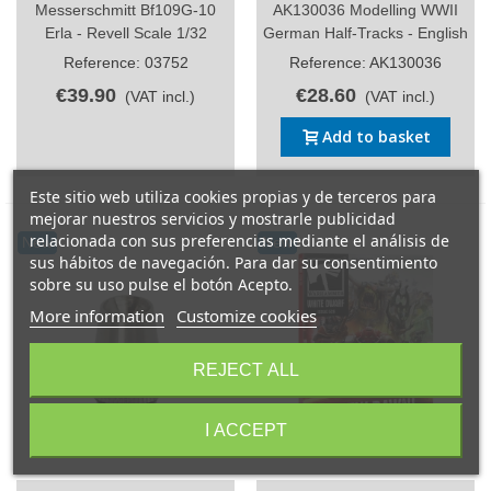
Messerschmitt Bf109G-10
AK130036 Modelling WWII
Erla - Revell Scale 1/32
German Half-Tracks - English
Reference: 03752
Reference: AK130036
€39.90
€28.60
(VAT incl.)
(VAT incl.)
Add to basket
Este sitio web utiliza cookies propias y de terceros para
mejorar nuestros servicios y mostrarle publicidad
relacionada con sus preferencias mediante el análisis de
New
New
sus hábitos de navegación. Para dar su consentimiento
sobre su uso pulse el botón Acepto.
More information
Customize cookies
REJECT ALL
I ACCEPT