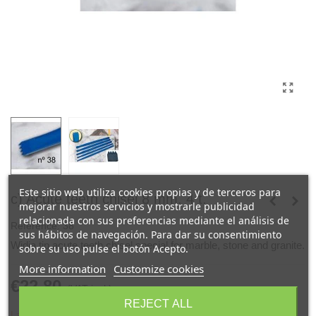
Este sitio web utiliza cookies propias y de terceros para
c) Acute teeth chisel 8 mm. 4 t.
mejorar nuestros servicios y mostrarle publicidad
relacionada con sus preferencias mediante el análisis de
Reference:
38
sus hábitos de navegación. Para dar su consentimiento
Widia tip acute teeth chisel special for marble, stone and granite.
sobre su uso pulse el botón Acepto.
More information
Customize cookies
€22.80
(VAT incl.)
REJECT ALL
Last items in stock