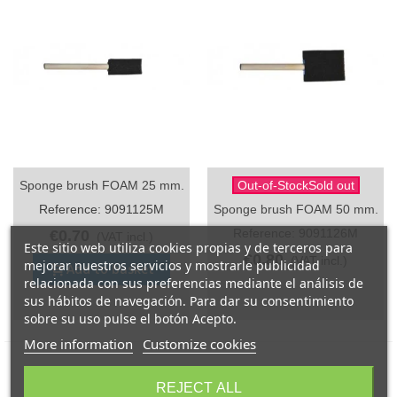
Sponge brush FOAM 25 mm.
Out-of-StockSold out
Reference: 9091125M
Sponge brush FOAM 50 mm.
Reference: 9091126M
€0.70
(VAT incl.)
Este sitio web utiliza cookies propias y de terceros para
€0.80
(VAT incl.)
mejorar nuestros servicios y mostrarle publicidad
Add to basket
relacionada con sus preferencias mediante el análisis de
sus hábitos de navegación. Para dar su consentimiento
sobre su uso pulse el botón Acepto.
More information
Customize cookies
REJECT ALL