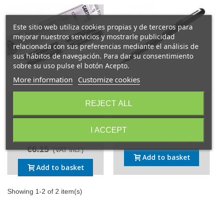
Este sitio web utiliza cookies propias y de terceros para
mejorar nuestros servicios y mostrarle publicidad
relacionada con sus preferencias mediante el análisis de
sus hábitos de navegación. Para dar su consentimiento
sobre su uso pulse el botón Acepto.
More information
Customize cookies
Pentel Pocket Brush
Pentel Pocket Brush Marker
REJECT ALL
Replacement cartridges
Pen GFKP3
FP10 4 u.
Reference: GFKP3
I ACCEPT
Reference: FP10
€17.55
(VAT incl.)
€6.15
(VAT incl.)
Add to basket
Add to basket
Showing 1-2 of 2 item(s)