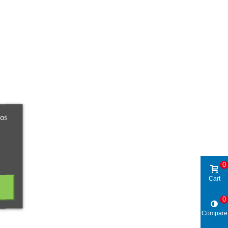
ros
0
Cart
0
Compare