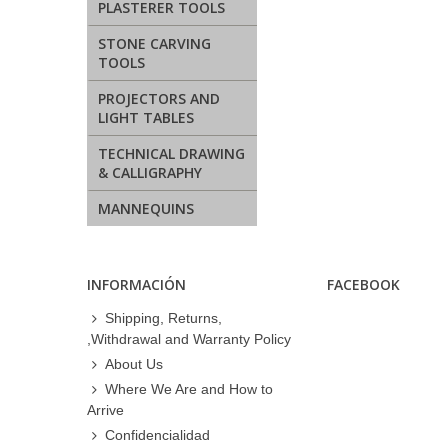
PLASTERER TOOLS
STONE CARVING
TOOLS
PROJECTORS AND
LIGHT TABLES
TECHNICAL DRAWING
& CALLIGRAPHY
MANNEQUINS
INFORMACIÓN
FACEBOOK
Shipping, Returns,
,Withdrawal and Warranty Policy
About Us
Where We Are and How to
Arrive
Confidencialidad