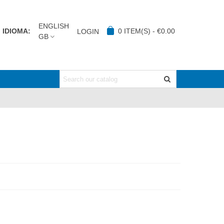
ENGLISH
IDIOMA:
0
ITEM(S)
-
€0.00
LOGIN
GB