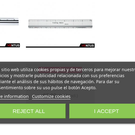
 sitio web utiliza cookies propias y de terceros para mejorar nuest
45/90º
Out-of-StockSold out
Quick view
icios y mostrarle publicidad relacionada con sus preferencias
4590
Transparent cutting ruler 35 cms.
ante el análisis de sus hábitos de navegación. Para dar su
Reference: CRA36
entimiento sobre su uso pulse el botón Acepto.
l.)
€7.00
e information
Customize cookies
(VAT incl.)
REJECT ALL
I ACCEPT