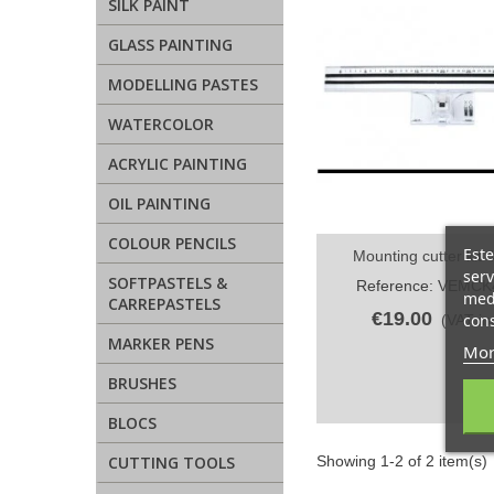
SILK PAINT
GLASS PAINTING
MODELLING PASTES
WATERCOLOR
ACRYLIC PAINTING
OIL PAINTING
COLOUR PENCILS
Este
Mounting cutter kit 
Quick view
serv
SOFTPASTELS &
Reference: VEMCK
medi
CARREPASTELS
€19.00
cons
(VAT inc
MARKER PENS
Mor
BRUSHES
BLOCS
Showing 1-2 of 2 item(s)
CUTTING TOOLS