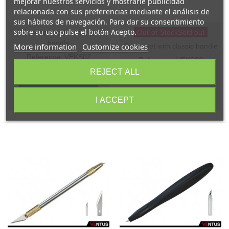
mejorar nuestros servicios y mostrarle publicidad
relacionada con sus preferencias mediante el análisis de
sus hábitos de navegación. Para dar su consentimiento
sobre su uso pulse el botón Acepto.
Cutter set medium weight
Out-of-StockSold out
handle
More information
Customize cookies
Cutter set with classic handle
Reference: VEKS02
Reference: VEKS03
€5.00
REJECT ALL
(VAT incl.)
€5.00
(VAT incl.)
Add to basket
I ACCEPT