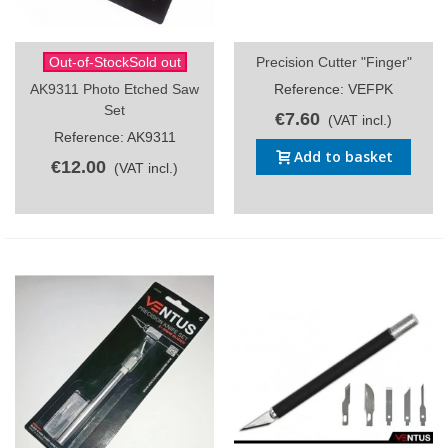
Out-of-StockSold out
Precision Cutter "Finger"
AK9311 Photo Etched Saw
Reference: VEFPK
Set
€7.60
(VAT incl.)
Reference: AK9311
Add to basket
€12.00
(VAT incl.)