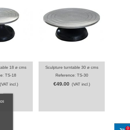
table 18 ø cms
Sculpture turntable 30 ø cms
ew
Quick view
e: TS-18
Reference: TS-30
€49.00
(VAT incl.)
(VAT incl.)
ros
0