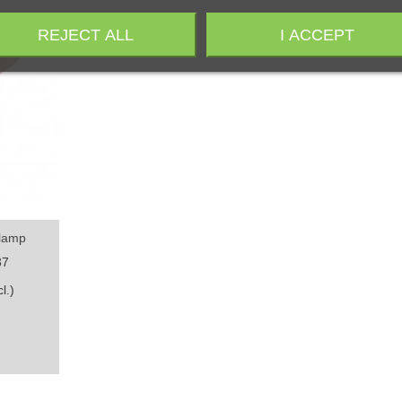
REJECT ALL
I ACCEPT
Clamp
37
l.)