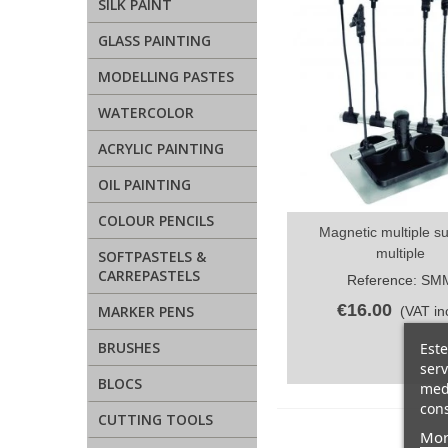
SILK PAINT
GLASS PAINTING
MODELLING PASTES
WATERCOLOR
ACRYLIC PAINTING
OIL PAINTING
COLOUR PENCILS
Magnetic multiple s
Quick view
multiple
SOFTPASTELS &
CARREPASTELS
Reference: SM
€16.00
MARKER PENS
(VAT inc
BRUSHES
Este
serv
BLOCS
medi
cons
CUTTING TOOLS
Mor