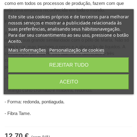
como em todos os processos de produção, fazem com que
seja uma empresa reconhecida em todo o mundo.
Este site usa cookies próprios e de terceiros para melhorar
Pinceis de Viagem Sinteticos Escoda Prado
nossos serviços e mostrar a publicidade relacionada às
suas preferências, analisando seus hábitosnavegação.
A fibra Tame é um dos materiais sintéticos mais apreciados
Para dar seu consentimento ao seu uso, pressione o botão
devido a sua grande similaridade com o pêlo de Marta. Não só
Aceito.
imita a cor, mas também o nervo e a absorção de líquidos. A
Mais informações
Personalização de cookies
combinação perfeita de três diâmetros diferentes e três
comprimentos de fibras torna o resultado semelhante ao dos
REJEITAR TUDO
pêlos naturais.
- Virola cromada.
ACEITO
- Mango curto cromado e madeira, redondo.
- Forma: redonda, pontiaguda.
- Fibra Tame.
12,70 €
(com IVA)