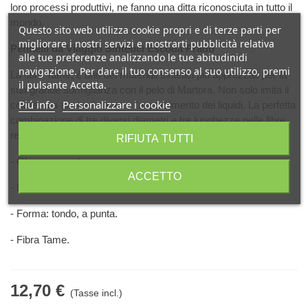
loro processi produttivi, ne fanno una ditta riconosciuta in tutto il
mondo.
Questo sito web utilizza cookie propri e di terze parti per
migliorare i nostri servizi e mostrarti pubblicità relativa
Pennelli da Viaggio Sintetici Escoda Prado
alle tue preferenze analizzando le tue abitudinidi
navigazione. Per dare il tuo consenso al suo utilizzo, premi
La fibra Tame, è uno dei materiali sintetici più apprezzati per la
il pulsante Accetta.
sua grande somiglianza con il pelo di Martora. Non solo imita il
Piú info
Personalizzare i cookie
colore, ma anche il nervo e l'assorbimento dei liquidi. La perfetta
combinazione di tre diversi diametri e tre lunghezze nelle fibre,
rende il risultato simile a quello dei pelo naturale.
RIFIUTA TUTTI
- Ghiera cromata.
ACCETTO
- Manico corto cromato e legno, tondo.
- Forma: tondo, a punta.
- Fibra Tame.
12,70 €
(Tasse incl.)