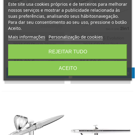
Este site usa cookies próprios e de terceiros para melhorar
nossos serviços e mostrar a publicidade relacionada às
suas preferências, analisando seus hábitosnavegação.
Para dar seu consentimento ao seu uso, pressione o botão
Aceito.
Mais informações
Personalização de cookies
Aerografo H&S Evolution
Aerografo H&S Evolution
2024 CR Plus 0,28mm
2024 CR Plus 2in1
REJEITAR TUDO
Referência: 121231
Referência: 121233
163,00 €
214,50 €
(com IVA)
(com IVA)
ACEITO
Adicionar ao carrinho
Adicionar ao carrinho