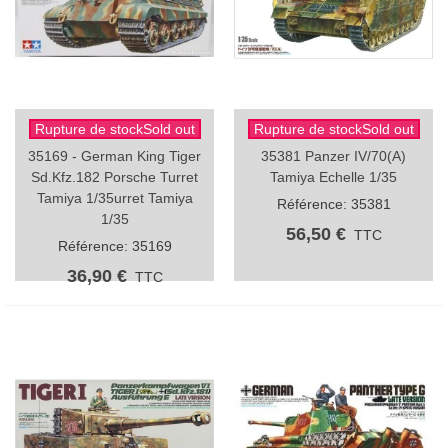
Rupture de stockSold out
Rupture de stockSold out
35169 - German King Tiger
35381 Panzer IV/70(A)
Sd.Kfz.182 Porsche Turret
Tamiya Echelle 1/35
Tamiya 1/35urret Tamiya
Référence: 35381
1/35
56,50 €
TTC
Référence: 35169
36,90 €
TTC