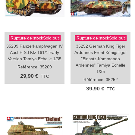
Rupture de stockSold out
Rupture de stockSold out
35209 Panzerkampfwagen IV
35252 German King Tiger
Ausf.H Sd.Kfz.161/1 Early
Ardennes Front Königstiger
Version Tamiya Echelle 1/35
"Einsatz-Kommando
Ardennes" Tamiya Echelle
Référence: 35209
1/35
29,90 €
TTC
Référence: 35252
39,90 €
TTC