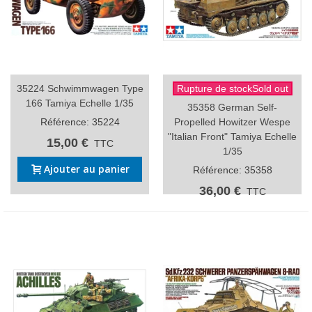
35224 Schwimmwagen Type
Rupture de stockSold out
166 Tamiya Echelle 1/35
35358 German Self-
Référence: 35224
Propelled Howitzer Wespe
"Italian Front" Tamiya Echelle
15,00 €
TTC
1/35
Ajouter au panier
Référence: 35358
36,00 €
TTC