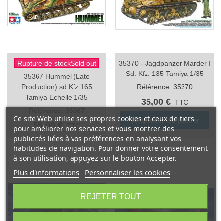
Rupture de stockSold out
35370 - Jagdpanzer Marder I
Sd. Kfz. 135 Tamiya 1/35
35367 Hummel (Late
Production) sd.Kfz.165
Référence: 35370
Tamiya Echelle 1/35
35,00 €
TTC
Référence: 35367
Ce site Web utilise ses propres cookies et ceux de tiers
Ajouter au panier
55,00 €
TTC
pour améliorer nos services et vous montrer des
publicités liées à vos préférences en analysant vos
habitudes de navigation. Pour donner votre consentement
à son utilisation, appuyez sur le bouton Accepter.
Plus d'informations
Personnaliser les cookies
REJETER TOUT