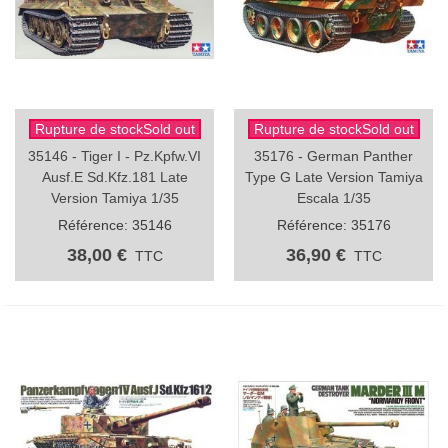
Rupture de stockSold out
Rupture de stockSold out
35146 - Tiger I - Pz.Kpfw.VI
35176 - German Panther
Ausf.E Sd.Kfz.181 Late
Type G Late Version Tamiya
Version Tamiya 1/35
Escala 1/35
Référence: 35146
Référence: 35176
38,00 €
36,90 €
TTC
TTC