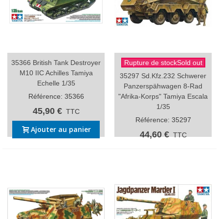
35366 British Tank Destroyer
Rupture de stockSold out
M10 IIC Achilles Tamiya
35297 Sd.Kfz.232 Schwerer
Echelle 1/35
Panzerspähwagen 8-Rad
Référence: 35366
"Afrika-Korps" Tamiya Escala
1/35
45,90 €
TTC
Référence: 35297
Ajouter au panier
44,60 €
TTC