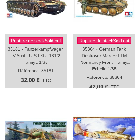
Rupture de stockSold out
Rupture de stockSold out
35181 - Panzerkampfwagen
35364 - German Tank
IV Ausf. J / Sd.Kfz. 161/2
Destroyer Marder III M
Tamiya 1/35
"Normandy Front" Tamiya
Echelle 1/35
Référence: 35181
Référence: 35364
32,00 €
TTC
42,00 €
TTC