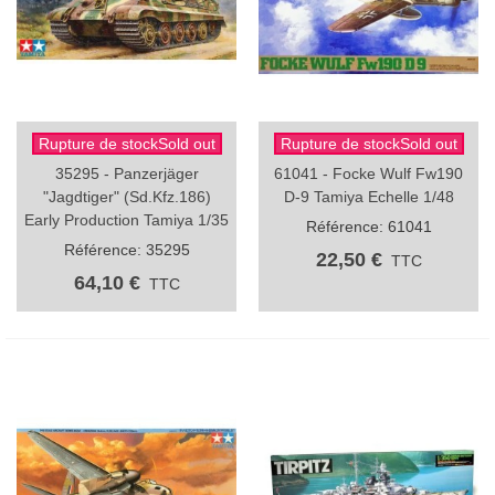
Rupture de stockSold out
Rupture de stockSold out
35295 - Panzerjäger
61041 - Focke Wulf Fw190
"Jagdtiger" (Sd.Kfz.186)
D-9 Tamiya Echelle 1/48
Early Production Tamiya 1/35
Référence: 61041
Référence: 35295
22,50 €
TTC
64,10 €
TTC