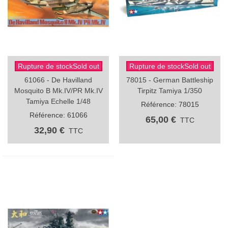
Rupture de stockSold out
Rupture de stockSold out
61066 - De Havilland
78015 - German Battleship
Mosquito B Mk.IV/PR Mk.IV
Tirpitz Tamiya 1/350
Tamiya Echelle 1/48
Référence: 78015
Référence: 61066
65,00 €
TTC
32,90 €
TTC