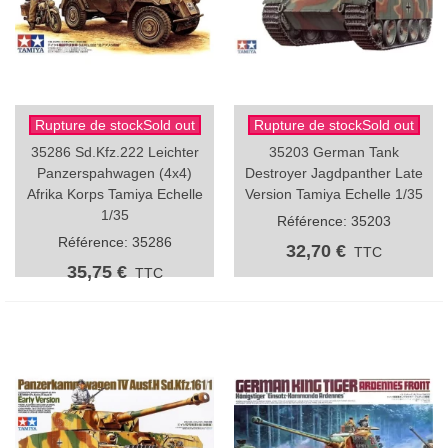
Rupture de stockSold out
Rupture de stockSold out
35286 Sd.Kfz.222 Leichter
35203 German Tank
Panzerspahwagen (4x4)
Destroyer Jagdpanther Late
Afrika Korps Tamiya Echelle
Version Tamiya Echelle 1/35
1/35
Référence: 35203
Référence: 35286
32,70 €
TTC
35,75 €
TTC