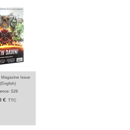
 Magazine Issue
rapide
(English)
ence: 526
0 €
TTC