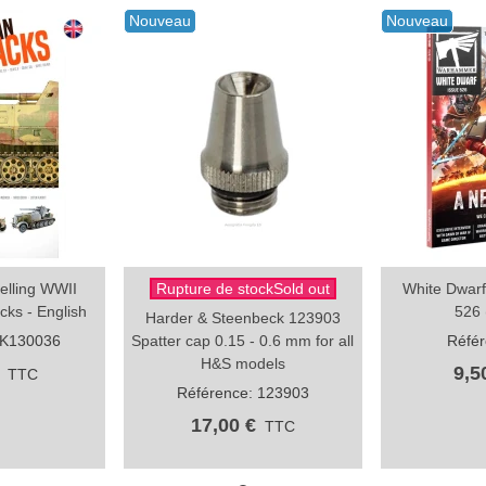
Nouveau
Nouveau
lling WWII
Rupture de stockSold out
White Dwarf
e
Aperçu rapide
Aperçu 
cks - English
526 
Harder & Steenbeck 123903
AK130036
Spatter cap 0.15 - 0.6 mm for all
Référ
H&S models
9,5
TTC
Référence: 123903
17,00 €
TTC