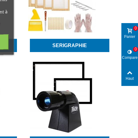
nt à
0
Panier
SERIGRAPHIE
0
Compare
Haut