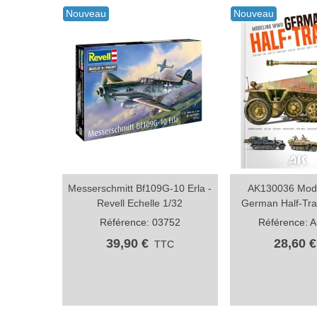
Nouveau
Nouveau
Messerschmitt Bf109G-10 Erla -
AK130036 Mode
Aperçu rapide
Aperçu rapid
Revell Echelle 1/32
German Half-Tra
Référence: 03752
Référence: 
39,90 €
28,60 €
TTC