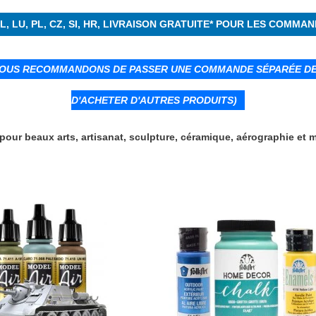
K, NL, LU, PL, CZ, SI, HR, LIVRAISON GRATUITE* POUR LES COMM
VOUS RECOMMANDONS DE PASSER UNE COMMANDE SÉPARÉE DE 
D'ACHETER D'AUTRES PRODUITS)
pour beaux arts, artisanat, sculpture, céramique, aérographie et