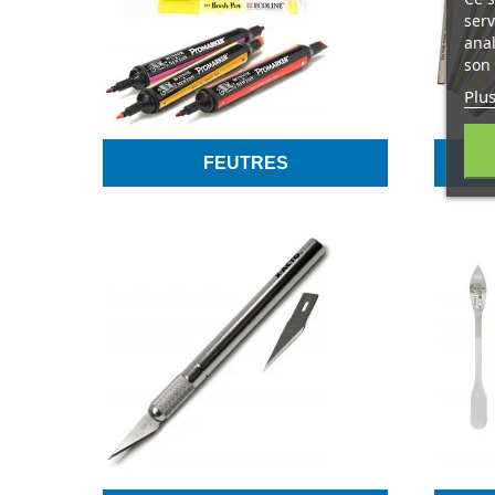
serv
anal
son 
Plus
FEUTRES