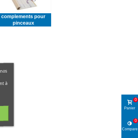
complements pour
pinceaux
 nos
nt à
0
Panier
0
Compare