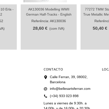
10 Erla -
AK130036 Modelling WWII
77272 TMM Star
Compartilhar
Comp
32
German Half-Tracks - English
True Metallic Met
52
Referência: AK130036
Referênc
28,60 €
50,40 €
VA)
(com IVA)
CONTACTO
LOC
Calle Ferran, 39, 08002,
Barcelona
info@bellesartsferran.com
(+34) 933 023 898
Lunes a viernes de 9:30h. a
14:00h. y de 16:00h. a 20:30h