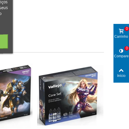
iços
seus
o
0
Carrinho
0
Compare
Início