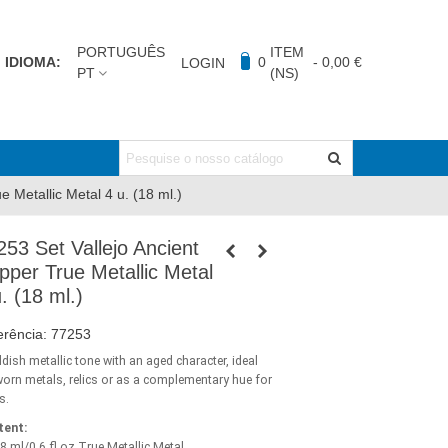
PORTUGUÊS
ITEM
IDIOMA:
0
-
0,00 €
LOGIN
PT
(NS)
 Metallic Metal 4 u. (18 ml.)
253 Set Vallejo Ancient
pper True Metallic Metal
. (18 ml.)
erência:
77253
ddish metallic tone with an aged character, ideal
worn metals, relics or as a complementary hue for
s.
tent:
18 ml/0.6 fl oz True Metallic Metal