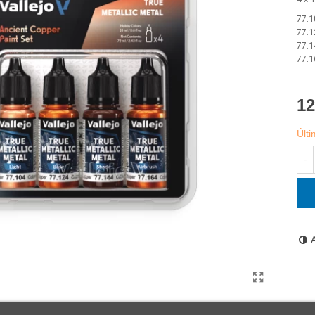
77.1
77.1
77.1
77.1
12
Últ
-