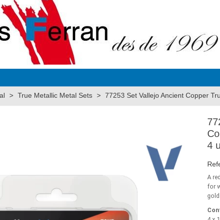
al
>
True Metallic Metal Sets
>
77253 Set Vallejo Ancient Copper True
77
Co
4 u
Ref
A re
for 
gold
Con
4 x 