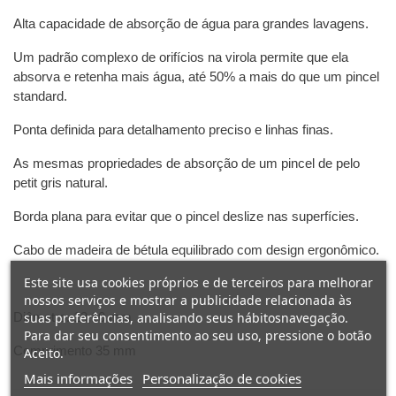
Alta capacidade de absorção de água para grandes lavagens.
Um padrão complexo de orifícios na virola permite que ela
absorva e retenha mais água, até 50% a mais do que um pincel
standard.
Ponta definida para detalhamento preciso e linhas finas.
As mesmas propriedades de absorção de um pincel de pelo
petit gris natural.
Borda plana para evitar que o pincel deslize nas superfícies.
Cabo de madeira de bétula equilibrado com design ergonômico.
Este site usa cookies próprios e de terceiros para melhorar
nossos serviços e mostrar a publicidade relacionada às
suas preferências, analisando seus hábitosnavegação.
Diâmetro. 13,10 mm
Para dar seu consentimento ao seu uso, pressione o botão
Comprimento 35 mm
Aceito.
Mais informações
Personalização de cookies