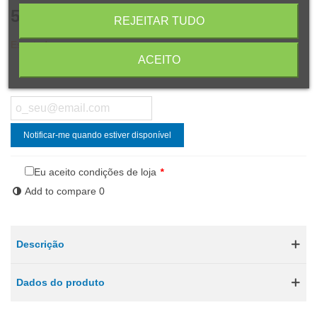
51,40 €
(com IVA)
REJEITAR TUDO
Esgotado
ACEITO
Compartilhar
Código QR
Notificar-me quando estiver disponível
Eu aceito condições de loja
*
Add to compare
0
Descrição
Dados do produto