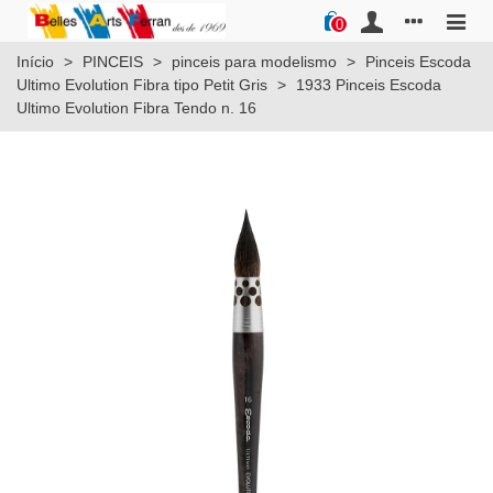
0
Início
>
PINCEIS
>
pinceis para modelismo
>
Pinceis Escoda
Ultimo Evolution Fibra tipo Petit Gris
>
1933 Pinceis Escoda
Ultimo Evolution Fibra Tendo n. 16