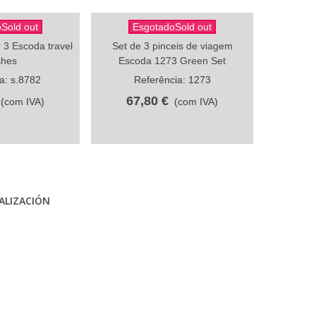
Sold out
EsgotadoSold out
Es
artilhar
Compartilhar
r 3 Escoda travel
Set de 3 pinceis de viagem
Set de
shes
Escoda 1273 Green Set
Esco
a: s.8782
Referência: 1273
R
67,80 €
67
(com IVA)
(com IVA)
ALIZACIÓN