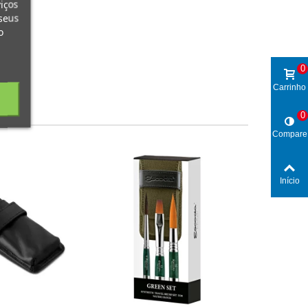
iços
seus
o
0
Carrinho
0
Compare
Início