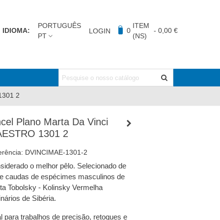
PORTUGUÊS
ITEM
IDIOMA:
0
-
0,00 €
LOGIN
PT
(NS)
1301 2
ncel Plano Marta Da Vinci
ESTRO 1301 2
erência:
DVINCIMAE-1301-2
siderado o melhor pêlo. Selecionado de
re caudas de espécimes masculinos de
ta Tobolsky - Kolinsky Vermelha
inários de Sibéria.
al para trabalhos de precisão, retoques e