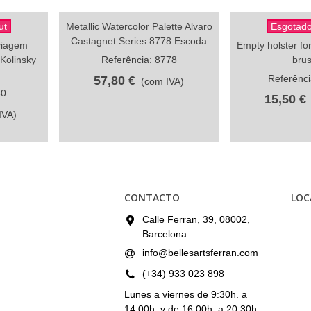
ut
Metallic Watercolor Palette Alvaro
Esgotado
Compartilhar
Comp
Castagnet Series 8778 Escoda
 viagem
Empty holster fo
Kolinsky
Referência: 8778
bru
Referênci
57,80 €
(com IVA)
50
15,50 €
IVA)
CONTACTO
LOC
Calle Ferran, 39, 08002,
Barcelona
info@bellesartsferran.com
(+34) 933 023 898
Lunes a viernes de 9:30h. a
14:00h. y de 16:00h. a 20:30h