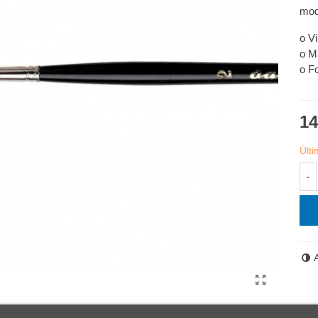
mod
o V
o M
o F
14
Últ
-