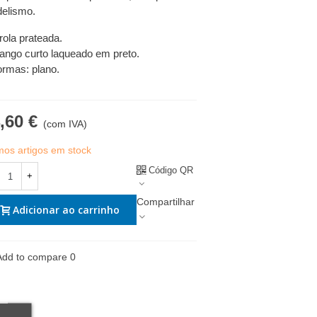
elismo.
irola prateada.
ango curto laqueado em preto.
ormas: plano.
,60 €
(com IVA)
imos artigos em stock
Código QR
+
Compartilhar
Adicionar ao carrinho
Add to compare
0