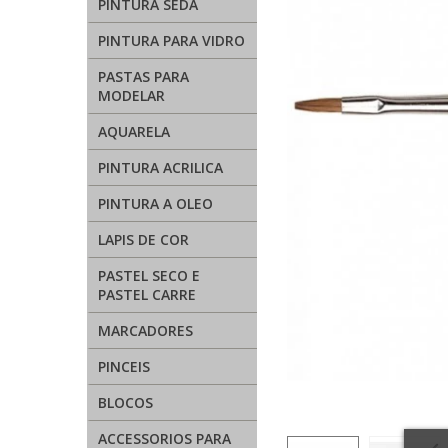
PINTURA SEDA
PINTURA PARA VIDRO
PASTAS PARA
MODELAR
AQUARELA
PINTURA ACRILICA
PINTURA A OLEO
LAPIS DE COR
PASTEL SECO E
PASTEL CARRE
MARCADORES
PINCEIS
BLOCOS
ACCESSORIOS PARA