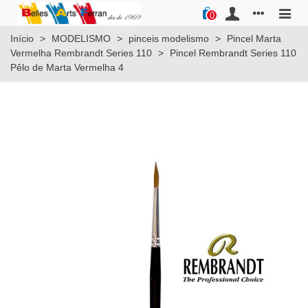
0
Início
>
MODELISMO
>
pinceis modelismo
>
Pincel Marta
Vermelha Rembrandt Series 110
>
Pincel Rembrandt Series 110
Pêlo de Marta Vermelha 4