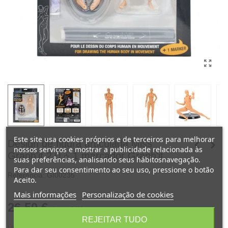
Este site usa cookies próprios e de terceiros para melhorar
Design de figura articulada Miss
nossos serviços e mostrar a publicidade relacionada às
Graph'it 2.0 + 1 marcador Graph'it
suas preferências, analisando seus hábitosnavegação.
Para dar seu consentimento ao seu uso, pressione o botão
Referência:
GI00235
Aceito.
Mais informações
Personalização de cookies
26,50 €
(com IVA)
REJEITAR TUDO
Últimos artigos em stock