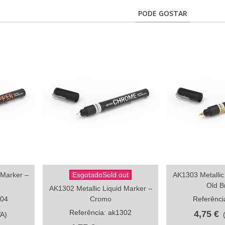
PODE GOSTAR
 Marker –
EsgotadoSold out
AK1303 Metallic
Compartilhar
Comp
Old B
AK1302 Metallic Liquid Marker –
304
Cromo
Referênci
Referência: ak1302
4,75 €
VA)