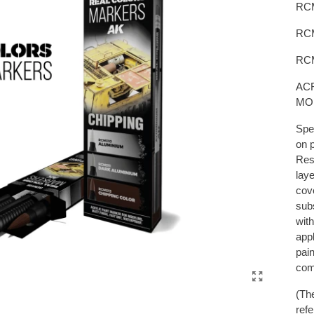
RC
RC
RC
AC
MO
Spec
on 
Res
laye
cov
sub
with
app
pai
com
(Th
refe