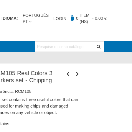
PORTUGUÊS
ITEM
IDIOMA:
0
-
0,00 €
LOGIN
PT
(NS)
M105 Real Colors 3
rkers set - Chipping
erência:
RCM105
 set contains three useful colors that can
used for making chips and damaged
faces on any vehicle or object.
tains: