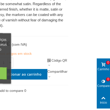
 be somewhat satin. Regardless of the
erred finish, whether it is matte, satin or
ssy, the markers can be coated with any
e of varnish without fear of damaging the
t).
iços
60 €
seus
(com IVA)
o
imos artigos em stock
Código QR
+
0
Carrinho
Compartilhar
Adicionar ao carrinho
0
Compare
Add to compare
0
Início