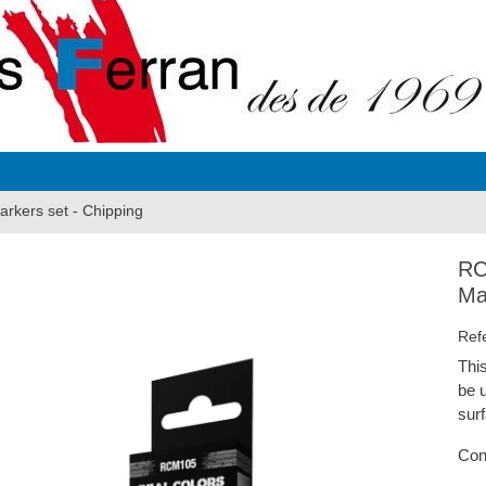
rkers set - Chipping
RC
Ma
Ref
This
be 
sur
Con