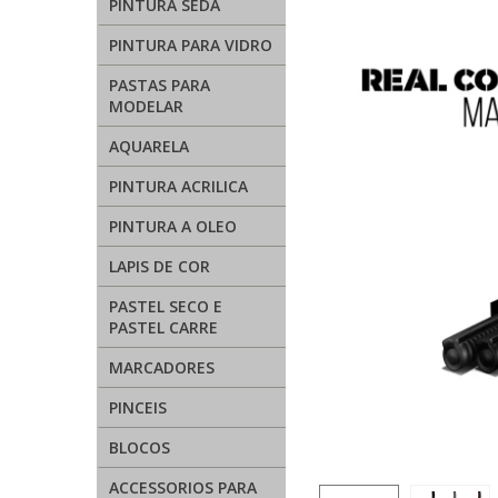
PINTURA SEDA
PINTURA PARA VIDRO
PASTAS PARA
MODELAR
AQUARELA
PINTURA ACRILICA
PINTURA A OLEO
LAPIS DE COR
PASTEL SECO E
PASTEL CARRE
MARCADORES
PINCEIS
BLOCOS
ACCESSORIOS PARA