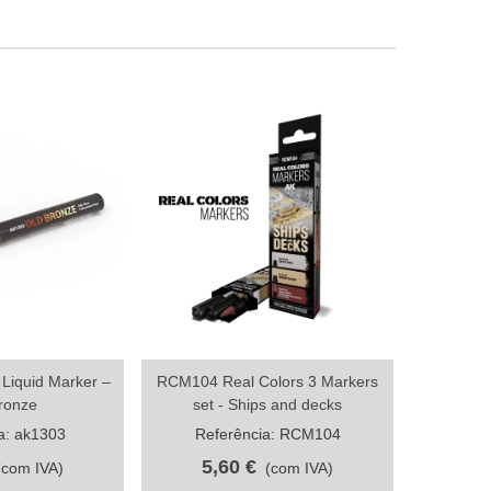
 Liquid Marker –
RCM104 Real Colors 3 Markers
RCM107 R
artilhar
Compartilhar
ronze
set - Ships and decks
set - Germ
a: ak1303
Referência: RCM104
Ref
5,60 €
5,
(com IVA)
(com IVA)