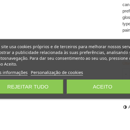
can
pref
glo
typ
pain
 site usa cookies próprios e de terceiros para melhorar nossos serv
5,
strar a publicidade relacionada às suas preferências, analisando 
tosnavegação. Para dar seu consentimento ao seu uso, pressione 
Últ
o Aceito.
s informações
Personalização de cookies
-
REJEITAR TUDO
ACEITO