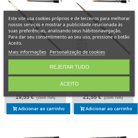
Este site usa cookies próprios e de terceiros para melhorar
nossos serviços e mostrar a publicidade relacionada às
suas preferências, analisando seus hábitosnavegação.
Para dar seu consentimento ao seu uso, pressione o botão
Aceito.
Mais informações
Personalização de cookies
Pincel Winsor & Newton
Pincel Winsor & Newton
REJEITAR TUDO
Series 7 Miniature pêlo de
Series 7 Miniature pêlo de
Marta Kolinsky 2
Marta Kolinsky 3
ACEITO
Referência: 5012002
Referência: 5012003
19,55 €
21,55 €
(com IVA)
(com IVA)
Adicionar ao carrinho
Adicionar ao carrinho