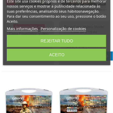
Este site usa cookies próprios e de terceiros para melhorar
nossos serviços e mostrar a publicidade relacionada às
suas preferências, analisando seus hábitosnavegação.
Para dar seu consentimento ao seu uso, pressione o botão
Aceito.
EsgotadoSold out
Basic Case Vallejo Model
Mais informações
Personalização de cookies
Color 80 x 18 ml.
Caixa Foundation Vallejo
New Game Color 80 x 18 ml.
Referência: 70252
REJEITAR TUDO
Referência: 72180
215,00 €
(com IVA)
215,00 €
(com IVA)
ACEITO
Adicionar ao carrinho