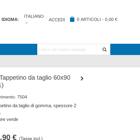
ITALIANO
IDIOMA:
0
ARTICOLI
-
0,00 €
ACCEDI
 Tappetino da taglio 60x90
1)
rimento:
7504
petino da taglio di gomma, spessore 2
.
ore verde
,90 €
(Tasse incl.)