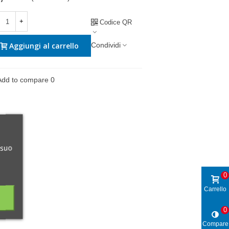
+
Codice QR
Condividi
Aggiungi al carrello
Add to compare
0
 suo
0
Carrello
0
Compare