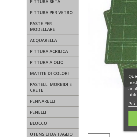
PITTURA SETA
PITTURA PER VETRO
PASTE PER
MODELLARE
ACQUARELLA
PITTURA ACRILICA
PITTURA A OLIO
MATITE DI COLORI
Ques
nost
PASTELLI MORBIDI E
anal
CRETE
util
PENNARELLI
Piú 
PENELLI
BLOCCO
UTENSILI DA TAGLIO