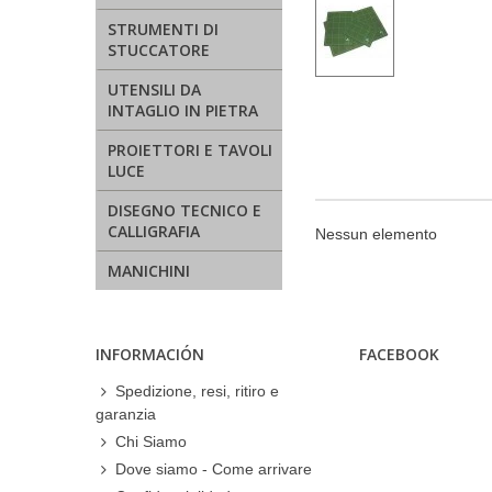
STRUMENTI DI
STUCCATORE
UTENSILI DA
INTAGLIO IN PIETRA
PROIETTORI E TAVOLI
LUCE
DISEGNO TECNICO E
CALLIGRAFIA
Nessun elemento
MANICHINI
INFORMACIÓN
FACEBOOK
Spedizione, resi, ritiro e
garanzia
Chi Siamo
Dove siamo - Come arrivare