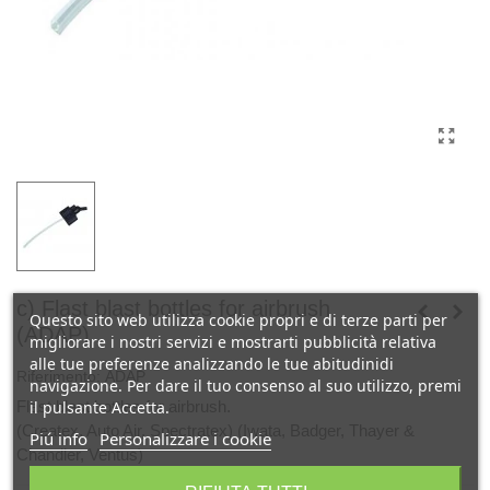
c) Flast blast bottles for airbrush
Questo sito web utilizza cookie propri e di terze parti per
(ADAP).
migliorare i nostri servizi e mostrarti pubblicità relativa
alle tue preferenze analizzando le tue abitudinidi
Riferimento:
ADAP
navigazione. Per dare il tuo consenso al suo utilizzo, premi
Flast blast bottles for airbrush.
il pulsante Accetta.
(Createx, Auto Air, Spectratex) (Iwata, Badger, Thayer &
Piú info
Personalizzare i cookie
Chandler, Ventus)