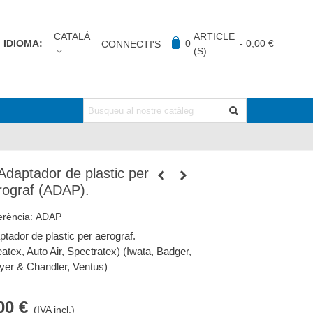
CATALÀ
ARTICLE
IDIOMA:
0
-
0,00 €
CONNECTI'S
(S)
 Adaptador de plastic per
rograf (ADAP).
erència:
ADAP
ptador de plastic per aerograf.
atex, Auto Air, Spectratex) (Iwata, Badger,
yer & Chandler, Ventus)
00 €
(IVA incl.)