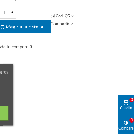
+
Codi QR
Compartir
Afegir a la cistella
Add to compare
0
stres
0
Cistella
0
Compare