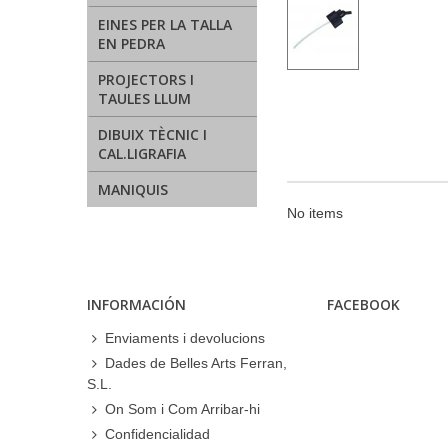
EINES PER LA TALLA
EN PEDRA
PROJECTORS I
TAULES LLUM
DIBUIX TÈCNIC I
CAL.LIGRAFIA
MANIQUIS
No items
INFORMACIÓN
FACEBOOK
Enviaments i devolucions
Dades de Belles Arts Ferran,
S.L.
On Som i Com Arribar-hi
Confidencialidad