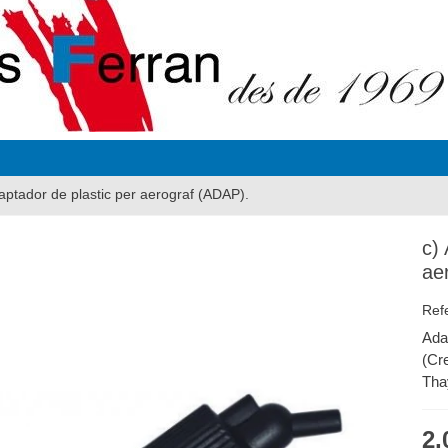
aptador de plastic per aerograf (ADAP).
c)
ae
Ref
Ada
(Cre
Tha
2,