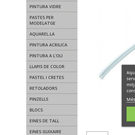
PINTURA VIDRE
PASTES PER
MODELATGE
AQUAREL.LA
PINTURA ACRILICA
PINTURA A L'OLI
LLAPIS DE COLOR
Aque
PASTEL I CRETES
serv
mitj
RETOLADORS
cons
Més
PINZELLS
BLOCS
EINES DE TALL
EINES GUIXAIRE