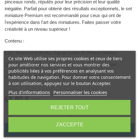
pinceaux ronds, réputés pour leur précision et leur qualité
inégalée. Parfait pour obtenir des résultats exceptionnels, le set
miniature Premium est recommandé pour ceux qui ont de
l'expérience dans l'art des miniatures. Faites passer votre
créativité à un niveau supérieur !
Contenu :
1267 Reserva Kolinsky-Tajmyr Sable #0 Round Pointed
Ce site Web utilise ses propres cookies et ceux de tiers
1267 Reserva Kolinsky-Tajmyr Sable #1 Round Pointed
pour améliorer nos services et vous montrer des
publicités liées à vos préférences en analysant vos
1267 Reserva Kolinsky-Tajmyr Sable #2 Round Pointed
habitudes de navigation. Pour donner votre consentement
à son utilisation, appuyez sur le bouton Accepter.
Plus d'informations
Personnaliser les cookies
61,90 €
TTC
REJETER TOUT
-
+
J'ACCEPTE
Ajouter au panier