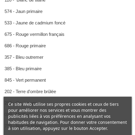
574 - Jaun primaire
533 - Jaune de cadmium foncé
675 - Rouge vermillon français
686 - Rouge primaire
357 - Bleu outremer
385 - Bleu primaire
845 - Vert permanent
202 - Terre d'ombre brûlée
252 - Ocre jaune
Ce site Web utilise ses propres cookies et ceux de tiers
pour améliorer nos services et vous montrer des
003 - Medium
publicités liées à vos préférences en analysant vos
habitudes de navigation. Pour donner votre consentement
759 - Noir de Mars
à son utilisation, appuyez sur le bouton Accepter.