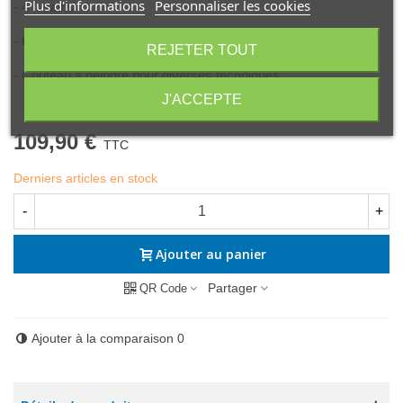
Plus d'informations
Personnaliser les cookies
- 4 fusains
- Chiffon de haute qualité avec logo Sennelier
REJETER TOUT
- Couteau à peindre pour diverses techniques
J'ACCEPTE
109,90 €
TTC
Derniers articles en stock
-
+
Ajouter au panier
Partager
QR Code
Ajouter à la comparaison
0