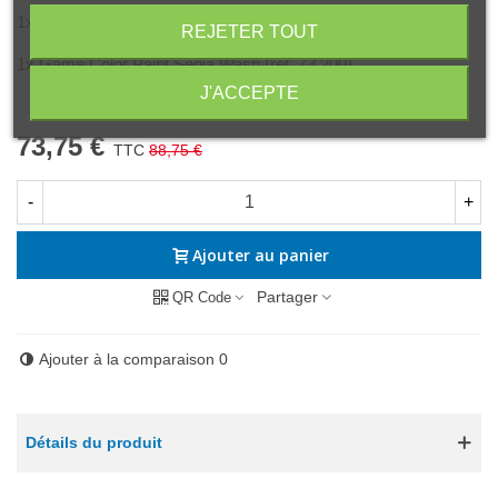
1x Game Color Paint Black (ref. 72.051)
REJETER TOUT
1x Game Color Paint Sepia Wash (ref. 73.200)
J'ACCEPTE
73,75 €
TTC
88,75 €
-
+
Ajouter au panier
Partager
QR Code
Ajouter à la comparaison
0
Détails du produit