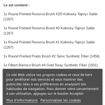
Le set contient :
1x Round Pointed Reserva Brush #2/0 Kolinsky-Tajmyr Sable
(1267)
1x Round Pointed Reserva Brush #0 Kolinsky-Tajmyr Sable
(1267)
1x Round Pointed Reserva Brush #1 Kolinsky-Tajmyr Sable
(1267)
1x Round Pointed Prado Brush #2 Tame Synthetic Fiber (1456)
1x Filbert Barroco Brush #4 Gold Toray Synthetic Fiber (1501)
1x Game Color Paint Dead White (ref. 72.001)
Ce site Web utilise ses propres cookies et ceux de tiers
pour améliorer nos services et vous montrer des
1x Game Color Paint Sun Yellow (ref. 72.006)
publicités liées à vos préférences en analysant vos
habitudes de navigation. Pour donner votre consentement
1x Game Color Paint Scarlett Blood (ref. 72.106)
à son utilisation, appuyez sur le bouton Accepter.
Plus d'informations
Personnaliser les cookies
1x Game Color Paint Magic Blue (ref. 72.021)