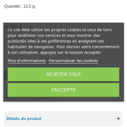
Quantité : 12,5 g.
4,25 €
TTC
Ce site Web utilise ses propres cookies et ceux de tiers
pour améliorer nos services et vous montrer des
Rupture de stock
publicités liées à vos préférences en analysant vos
Partager
habitudes de navigation. Pour donner votre consentement
QR Code
à son utilisation, appuyez sur le bouton Accepter.
Plus d'informations
Personnaliser les cookies
REJETER TOUT
Prévenez-moi lorsque le produit est disponible
J'accepte les conditions de vente
*
J'ACCEPTE
Ajouter à la comparaison
0
Détails du produit